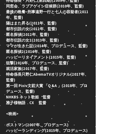
特命係長・只野仁(第四期)(2009年、監督)
同窓会、ラブアゲイン症候群(2010年、監督)
最後の晩餐~刑事遠野一行と七人の容疑者(2011
年、監督)
陽はまた昇る(2011年、監督)
都市伝説の女(2012年、監督)
匿名探偵(2012年、監督)
都市伝説の女2(2013年、監督)
ママが生きた証(2014年、プロデュース、監督)
匿名探偵2(2014年、監督)
ハッピーリタイアメント(2015年、監督)
狙撃(2016年、プロデュース、監督)
就活家族(2017年、監督)
特命係長只野仁AbemaTVオリジナル(2017年、
監督)
第一回 Pixiv文芸大賞 「Q &A 」(2018年、プロ
デュース、監督)
NHKBS ネット歌姫 監督
雅子様物語 CX 監督
<映画>
ポストマン(2007年、プロデュース)
ハッピーランディング(2015年、プロデュース)