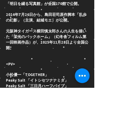
「明日を綴る写真館」が全国170館で公開。
2024年7月26日から、島田荘司原作脚本「乱歩
の幻影」（主演、結城モエ）が公開。
元阪神タイガース横田慎太郎さんの人生を描い
た「栄光のバックホーム」（幻冬舎フィルム第
一回映画作品）が、2025年11月28日より全国公
開。
<PV>
小松優一「TOGETHER」
Peaky Salt 「イトシセツナナミダ」
Peaky Salt 「三日月ハーフパイプ」
加藤ヒロ「Fighting on the Edge」
加藤ヒロ「Fly into the summer」
L'Arc~en~Ciel 東京ドーム 特別映像「ラブスト
ーリーは幕間に」
<CM>
フェスタリア ショートムービー 春編 夏編 秋編