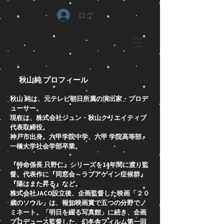
ログイン
秋山純 プロフィール
秋山 純は、元テレビ朝日所属の演出家・プロデ
ューサー。
現在は、株式会社ジュン・秋山クリエイティブ
代表取締役。
神戸市出身。六甲学院中学、六甲 学院高等部、
一橋大学社会学部卒業。
『特命係長 只野仁』シリーズを14年間に渡り監
督。代表作に『同窓会～ラブアゲイン症候群』
『陽はまた昇る』など。
株式会社JACO設立後、企画監督した映画「２０
歳のソウル」は、報知映画賞で五つの分野でノ
ミネート。「明日を綴る写真館」に続き、企画
プロデュース監督した、幻冬舎フィルム第一回