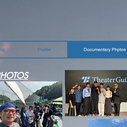
log
Profile
Documentary Phptos
PHOTOS