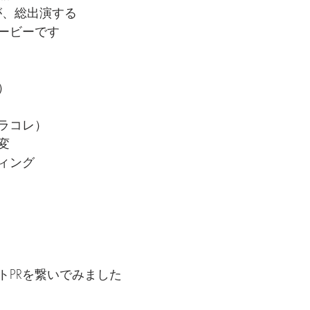
バーが、総出演する
ービーです
）
ラコレ）
変
ィング
トPRを繋いでみました