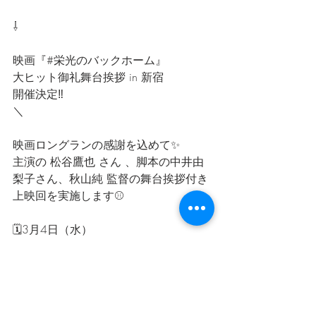
⇩
映画『#栄光のバックホーム』
大ヒット御礼舞台挨拶 in 新宿
開催決定‼️
＼
映画ロングランの感謝を込めて✨
主演の 松谷鷹也 さん 、脚本の中井由
梨子さん、秋山純 監督の舞台挨拶付き
上映回を実施します⚾️
🗓️3月4日（水）
📍東京都：kinocinema新宿 18:55の回
※劇場売店で対象商品を購入された方
を対象にした、松谷鷹也さんと、中井
由梨子さん、秋山純監督によるサイン