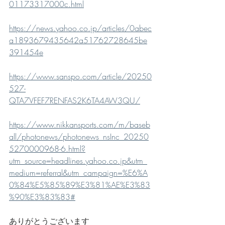
01173317000c.html
https://news.yahoo.co.jp/articles/0abec
a1893679435642a51762728645be
391454e
https://www.sanspo.com/article/20250
527-
QTA7VFEF7RENFAS2K6TA4AW3QU/
https://www.nikkansports.com/m/baseb
all/photonews/photonews_nsInc_20250
5270000968-6.html?
utm_source=headlines.yahoo.co.jp&utm_
medium=referral&utm_campaign=%E6%A
0%84%E5%85%89%E3%81%AE%E3%83
%90%E3%83%83#
ありがとうございます