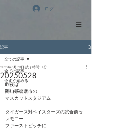
ログイン
記事
全ての記事
2025年5月28日
読了時間: 1分
全ての記事
20250528
今すぐ始める
昨夜は
コミュニティ
岡山県倉敷市の
マスカットスタジアム
タイガース対ベイスターズの試合前セ
レモニー
ファーストピッチに