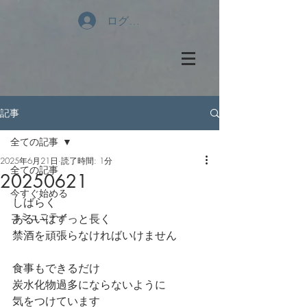
ログイン
記事
全ての記事
2025年6月21日
読了時間: 1分
全ての記事
20250621
今すぐ始める
しばらく
コミュニティ
あるいはずっと長く
禁酒を頑張らなければいけません
食事もできるだけ
炭水化物過多にならないように
気をつけています