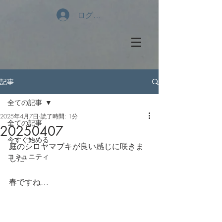
ログイン
記事
全ての記事
2025年4月7日
読了時間: 1分
全ての記事
20250407
今すぐ始める
庭のシロヤマブキが良い感じに咲きま
コミュニティ
した
春ですね…