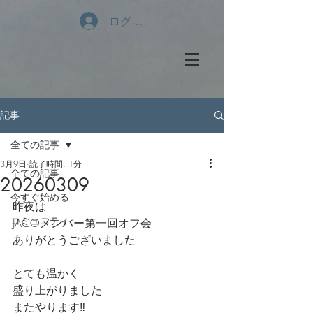
ログイン
記事
全ての記事
3月9日
読了時間: 1分
全ての記事
20260309
今すぐ始める
昨夜は
コミュニティ
JACOメンバー第一回オフ会
ありがとうございました
とても温かく
盛り上がりました
またやります‼️