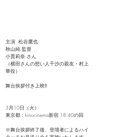
主演  松谷鷹也 
秋山純 監督
小貫莉奈 さん
（横田さんの想い人千沙の親友・村上
華役）
舞台挨拶付き上映‼️
3月10日（火）
東京都：kinocinema新宿 18:40の回
※舞台挨拶終了後、登壇者によるハイ
タッチお見送り会を実施いたします。