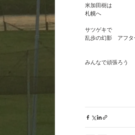
米加田樹は
札幌へ
サツゲキで
乱歩の幻影　アフタ
みんなで頑張ろう