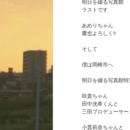
明日を綴る写真館
ラストです
あめりちゃん
鷹也よろしく‼️
そして
僕は岡崎市へ
明日を綴る写真館特
咲貴ちゃん
田中洸希くんと
三田プロデューサー
小貫莉奈ちゃんと