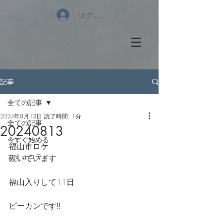
ログイン
記事
全ての記事
2024年8月13日
読了時間: 1分
全ての記事
20240813
今すぐ始める
福山市ロケ
コミュニティ
続いています
福山入りして11日
ピーカンです‼️