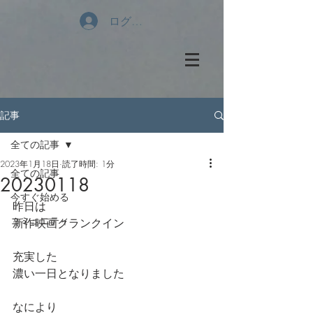
ログイン
記事
全ての記事
2023年1月18日
読了時間: 1分
全ての記事
20230118
今すぐ始める
昨日は
コミュニティ
新作映画クランクイン
充実した
濃い一日となりました
なにより