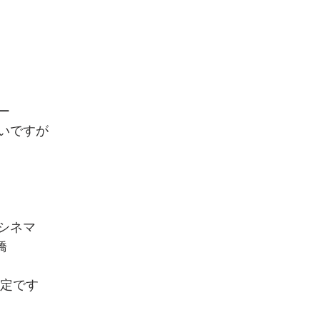
ー
いですが
シネマ
橋
予定です