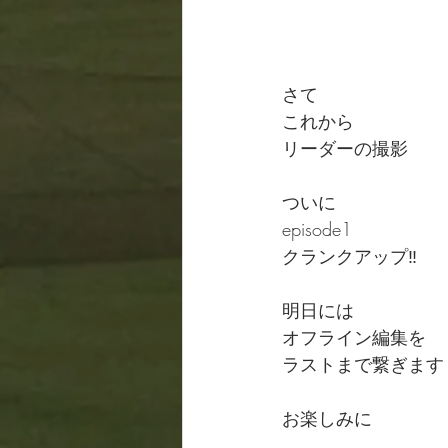
さて
これから
リーダーの撮影
ついに
episode1
クランクアップ‼️
明日には
オフライン編集を
ラストまで繋ぎます
お楽しみに