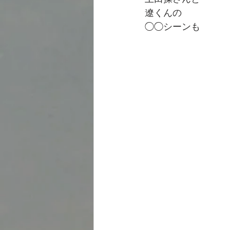
遼くんの
◯◯シーンも