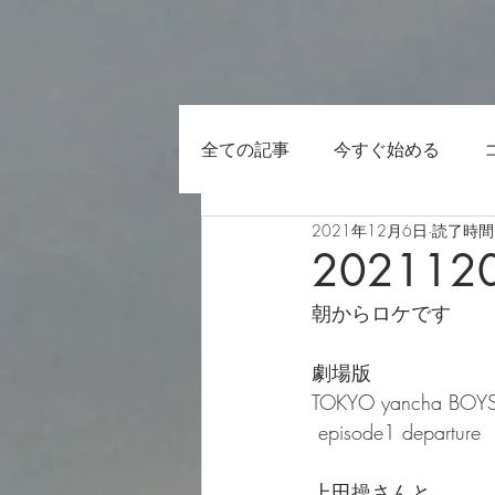
全ての記事
今すぐ始める
2021年12月6日
読了時間:
202112
朝からロケです
劇場版
TOKYO yancha BOY
 episode1 departure
上田操さんと