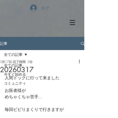
ログイン
記事
全ての記事
3月17日
読了時間: 2分
全ての記事
20260317
今すぐ始める
人間ドックに行って来ました
コミュニティ
お医者様が
めちゃくちゃ苦手…
毎回ビビりまくりで行きますが