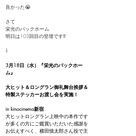
良かった😭
さて
栄光のバックホーム
明日は103回目の登壇です‼️
⇩
3月18日（水）『栄光のバックホー
ム』
大ヒット＆ロングラン御礼舞台挨拶＆
特製ステッカーお渡し会を実施！
in kinocinema新宿 
大ヒットロングラン上映中の本作です
が多くの方にご鑑賞いただいた感謝を
お伝えすべく、横田慎太郎さん役で主