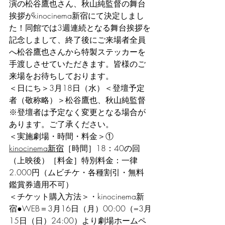
演の松谷鷹也さん、秋山純監督の舞台
挨拶がkinocinema新宿にて決定しまし
た！同館では3週連続となる舞台挨拶を
記念しまして、終了後にご来場者全員
へ松谷鷹也さんから特製ステッカーを
手渡しさせていただきます。皆様のご
来場をお待ちしております。
＜日にち＞3月18日（水）＜登壇予定
者（敬称略）＞松谷鷹也、秋山純監督
※登壇者は予定なく変更となる場合が
あります。ご了承ください。
＜実施劇場・時間・料金＞① 
kinocinema新宿
［時間］18：40の回
（上映後）［料金］特別料金：一律
2.000円（ムビチケ・各種割引・無料
鑑賞券適用不可）
＜チケット購入方法＞・kinocinema新
宿●WEB＝3月16日（月）00:00（=3月
15日（日）24:00）より劇場ホームペ