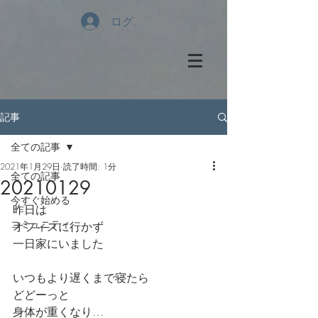
ログイン
記事
全ての記事
2021年1月29日
読了時間: 1分
全ての記事
20210129
今すぐ始める
昨日は
コミュニティ
オフィスに行かず
一日家にいました
いつもより遅くまで寝たら
どどーっと
身体が重くなり…