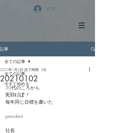
ログイン
記事
全ての記事
2021年1月2日
読了時間: 2分
全ての記事
20210102
今すぐ始める
30代のころから
コミュニティ
元旦には
毎年同じ目標を書いた
president
社長