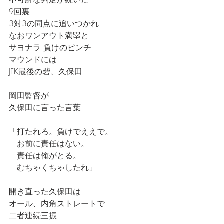
9回裏
3対3の同点に追いつかれ
なおワンアウト満塁と
サヨナラ 負けのピンチ
マウンドには
JFK最後の砦、久保田
岡田監督が
久保田に言った言葉
「打たれろ。負けでええで。
　お前に責任はない。
　責任は俺がとる。　　
　むちゃくちゃしたれ」
開き直った久保田は
オール、内角ストレートで
二者連続三振