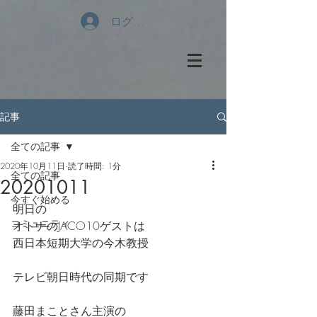
ログイン
記事
全ての記事
2020年10月11日
読了時間: 1分
全ての記事
20201011
今すぐ始める
明日の
コミュニティ
オトナのJACO10ゲストは
西日本短期大学の今木教授
テレビ朝日時代の同期です
藤田まことさん主演の