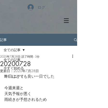
ログイン
記事
全ての記事
2020年7月28日
読了時間: 3分
全ての記事
20200728
今すぐ始める
更新日：
2020年7月28日
昨日はとても良い一日でした
コミュニティ
今週来週と
天気予報が悪く
雨続きが予想されるため