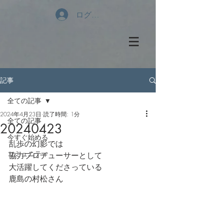
ログイン
記事
全ての記事
2024年4月23日
読了時間: 1分
全ての記事
20240423
今すぐ始める
乱歩の幻影では
コミュニティ
協力プロデューサーとして
大活躍してくださっている
鹿島の村松さん