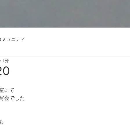
コミュニティ
 1分
20
室にて
写会でした
も