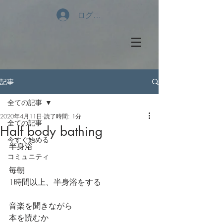
ログイン
記事
全ての記事
2020年4月11日
読了時間: 1分
全ての記事
Half body bathing
今すぐ始める
半身浴
コミュニティ
毎朝
1時間以上、半身浴をする
音楽を聞きながら
本を読むか