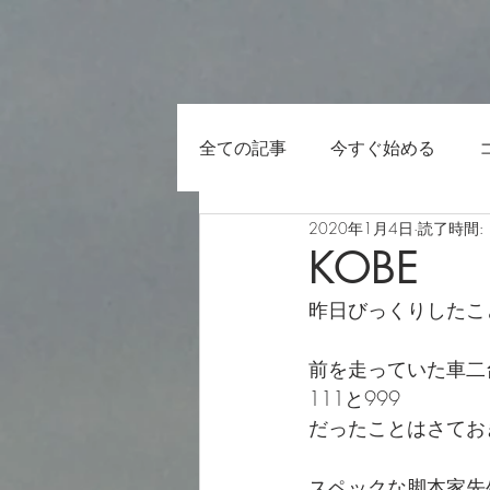
全ての記事
今すぐ始める
2020年1月4日
読了時間: 
KOBE
昨日びっくりしたこ
前を走っていた車二
111と999
だったことはさてお
スペックな脚本家先