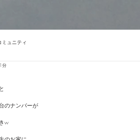
コミュニティ
1分
と
台のナンバーが
きw
生のお家に