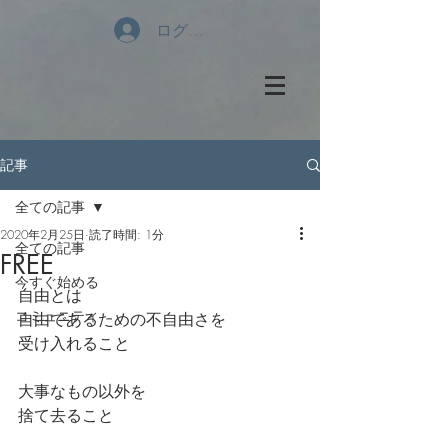
ログイン
記事
全ての記事
2020年2月25日
読了時間: 1分
全ての記事
FREE
今すぐ始める
自由とは
コミュニティ
自由であるための不自由さを
受け入れること
大事なもの以外を
捨て去ること