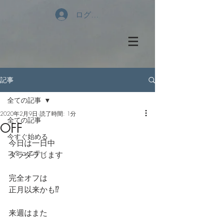
ログイン
記事
全ての記事
2020年2月9日
読了時間: 1分
全ての記事
OFF
今すぐ始める
今日は一日中
コミュニティ
ダラダラします
完全オフは
正月以来かも⁉️
来週はまた