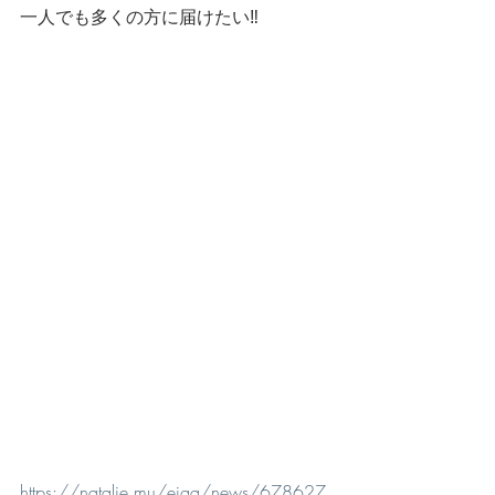
一人でも多くの方に届けたい‼️
https://natalie.mu/eiga/news/678627