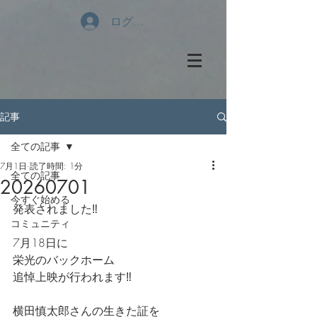
ログイン
記事
全ての記事
7月1日
読了時間: 1分
全ての記事
20260701
今すぐ始める
発表されました‼️
コミュニティ
7月18日に
栄光のバックホーム
追悼上映が行われます‼️
横田慎太郎さんの生きた証を