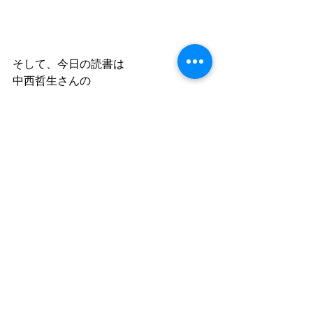
そして、今日の読書は
中西哲生さんの
「人生最高のコンディショニング　仕
事も人生も好転する55の習慣」
幻冬舎
テレ朝時代