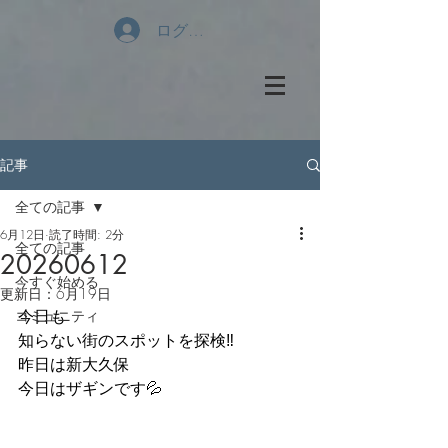
ログイン
記事
全ての記事
6月12日
読了時間: 2分
全ての記事
20260612
今すぐ始める
更新日：
6月19日
今日も
コミュニティ
知らない街のスポットを探検‼️
昨日は新大久保
今日はザギンです💦