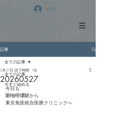
ログイン
記事
全ての記事
5月27日
読了時間: 1分
全ての記事
20260527
今すぐ始める
今日も
コミュニティ
築地市場駅から
東京免疫統合医療クリニックへ