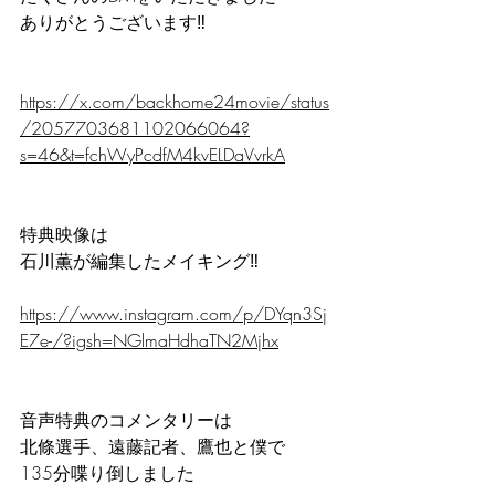
ありがとうございます‼️
https://x.com/backhome24movie/status
/2057703681102066064?
s=46&t=fchWyPcdfM4kvELDaVvrkA
特典映像は
石川薫が編集したメイキング‼️
https://www.instagram.com/p/DYqn3Sj
E7e-/?igsh=NGlmaHdhaTN2Mjhx
音声特典のコメンタリーは
北條選手、遠藤記者、鷹也と僕で
135分喋り倒しました