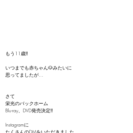
もう11歳‼️
いつまでも赤ちゃん🐶みたいに
思ってましたが…
さて
栄光のバックホーム
Blu-ray、DVD発売決定‼️
Instagramに
たくさんのDMをいただきました