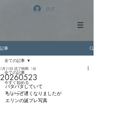
ログイン
記事
全ての記事
5月23日
読了時間: 1分
全ての記事
20260523
今すぐ始める
バタバタしていて
コミュニティ
ちょっと遅くなりましたが
エリンの誕プレ写真