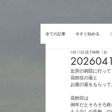
全ての記事
今すぐ始める
4月13日
読了時間: 1分
202604
近所の病院に行って
花粉症の薬と
お腹の薬をもらって
花粉症は
例年だとそろそろ終
もう少しの辛抱…の