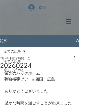
ログイン
記事
全ての記事
2月24日
読了時間: 1分
全ての記事
20260224
今すぐ始める
栄光のバックホーム
コミュニティ
舞台挨拶ツアーin四国、広島
ありがとうございました
温かな時間を過ごすことが出来ました