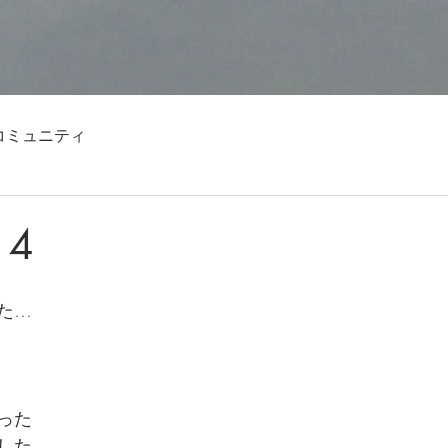
コミュニティ
14
た…
った
した