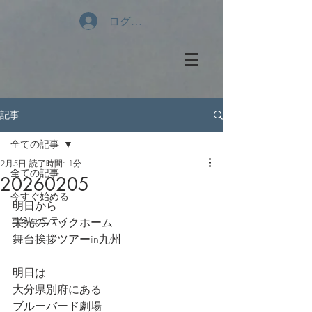
ログイン
記事
全ての記事
2月5日
読了時間: 1分
全ての記事
20260205
今すぐ始める
明日から
コミュニティ
栄光のバックホーム
舞台挨拶ツアーin九州
明日は
大分県別府にある
ブルーバード劇場