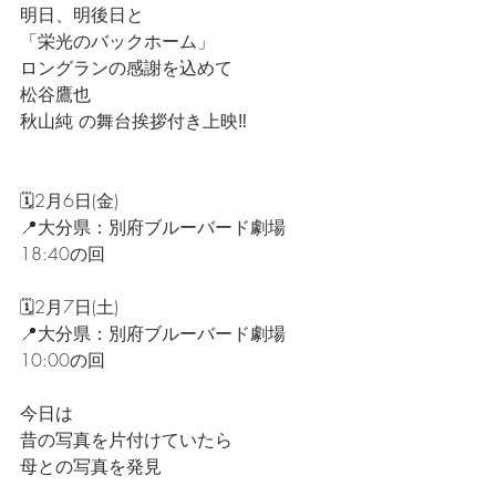
明日、明後日と
「栄光のバックホーム」
ロングランの感謝を込めて
松谷鷹也
秋山純 の舞台挨拶付き上映‼️
🗓️2月6日(金)
📍大分県：別府ブルーバード劇場 
18:40の回
🗓️2月7日(土)
📍大分県：別府ブルーバード劇場 
10:00の回
今日は
昔の写真を片付けていたら
母との写真を発見