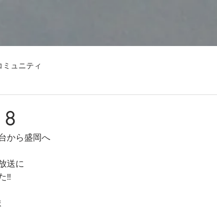
コミュニティ
18
台から盛岡へ
放送に
‼️
ま