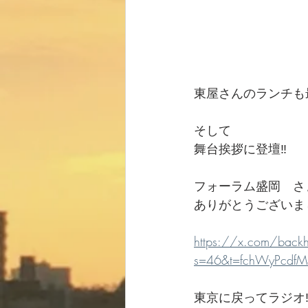
東屋さんのランチも最
そして
舞台挨拶に登壇‼️
フォーラム盛岡　さ
ありがとうございま
https://x.com/bac
s=46&t=fchWyPcdfM
東京に戻ってラジオ‼