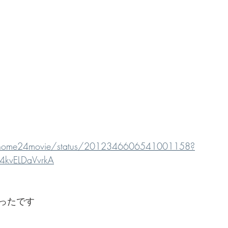
khome24movie/status/2012346606541001158?
4kvELDaVvrkA
ったです