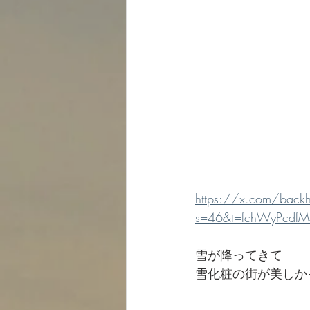
https://x.com/bac
s=46&t=fchWyPcdfM
雪が降ってきて
雪化粧の街が美しか