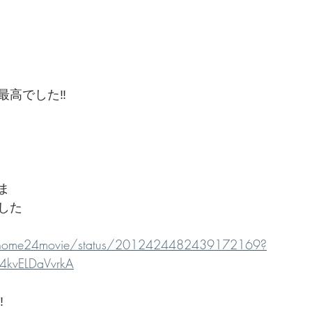
高でした‼️
ま
した
khome24movie/status/2012424482439172169?
4kvELDaVvrkA
️