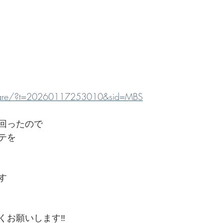
/share/?t=20260117253010&sid=MBS
回ったので
テを
す
お願いします‼️