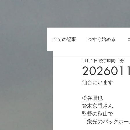
全ての記事
今すぐ始める
1月12日
読了時間: 1分
202601
仙台にいます
松谷鷹也　
鈴木京香さん　
監督の秋山で
「栄光のバックホーム