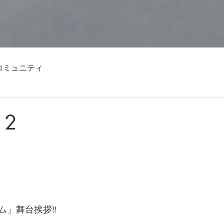
コミュニティ
12
」舞台挨拶‼️