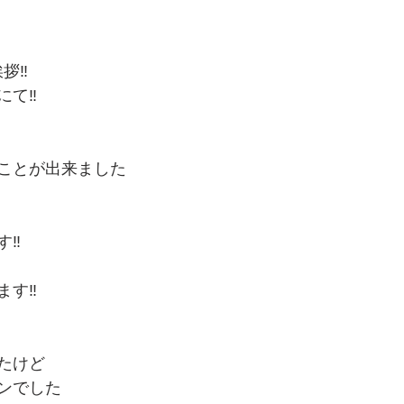
拶‼️
て‼️
ことが出来ました
‼️
す‼️
たけど
ンでした