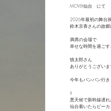
MOVIX仙台　にて
2026年最初の舞台挨
鈴木京香さんの故郷に
満席の会場で
幸せな時間を過ごす
慎太郎さん
ありがとうございます
今年もバンバン行きま
⇩
悪天候で新幹線遅れ
仙台着いたらピーカ