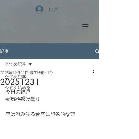
ログイン
記事
全ての記事
2025年12月31日
読了時間: 1分
全ての記事
20251231
今すぐ始める
今日の神戸
コミュニティ
天気予報は曇り
空は澄み渡る青空に印象的な雲