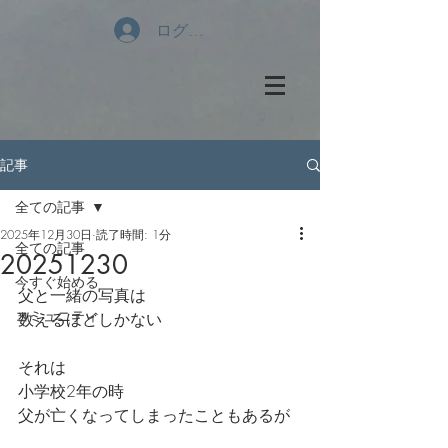
ログイン
記事
全ての記事
2025年12月30日
読了時間: 1分
全ての記事
20251230
今すぐ始める
父と一緒の写真は
コミュニティ
数えるほどしかない
それは
小学校2年の時
父が亡くなってしまったこともあるが