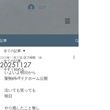
ログイン
記事
全ての記事
2025年11月27日
読了時間: 1分
全ての記事
20251127
今すぐ始める
いよいよ明日から
コミュニティ
栄光のバックホーム公開
泣いても笑っても
明日
やり残したこと無し