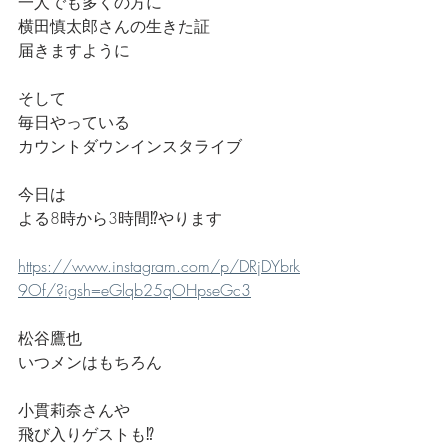
一人でも多くの方に
横田慎太郎さんの生きた証
届きますように
そして
毎日やっている
カウントダウンインスタライブ
今日は
よる8時から3時間⁉️やります
https://www.instagram.com/p/DRjDYbrk
9Of/?igsh=eGlqb25qOHpseGc3
松谷鷹也
いつメンはもちろん
小貫莉奈さんや
飛び入りゲストも⁉️