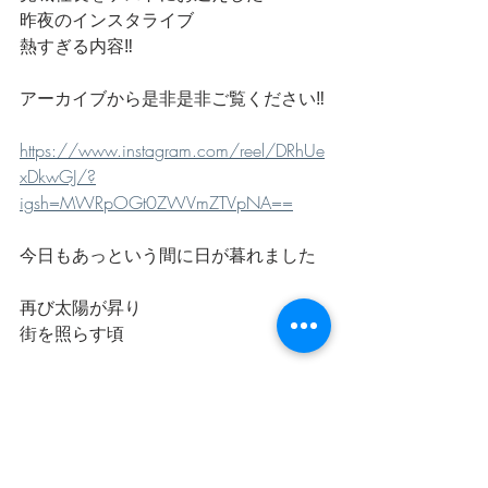
昨夜のインスタライブ
熱すぎる内容‼️
アーカイブから是非是非ご覧ください‼️
https://www.instagram.com/reel/DRhUe
xDkwGJ/?
igsh=MWRpOGt0ZWVmZTVpNA==
今日もあっという間に日が暮れました
再び太陽が昇り
街を照らす頃
栄光のバックホーム
上映スタートです‼️