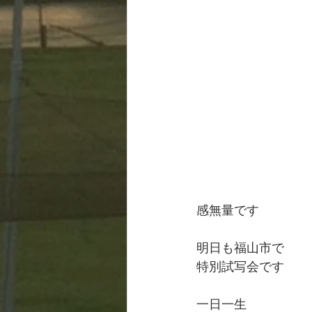
感無量です
明日も福山市で
特別試写会です
一日一生