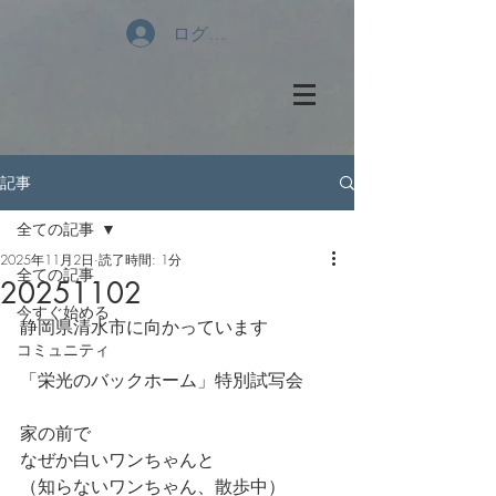
ログイン
記事
全ての記事
2025年11月2日
読了時間: 1分
全ての記事
20251102
今すぐ始める
静岡県清水市に向かっています
コミュニティ
「栄光のバックホーム」特別試写会
家の前で
なぜか白いワンちゃんと
（知らないワンちゃん、散歩中）