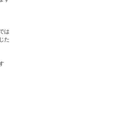
では
じた
す