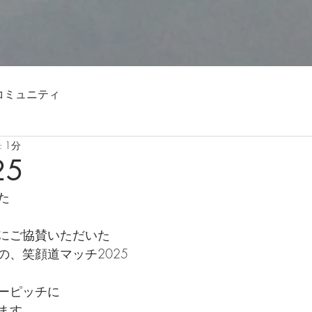
コミュニティ
 1分
25
た
にご協賛いただいた
の、笑顔道マッチ2025
ーピッチに
ます