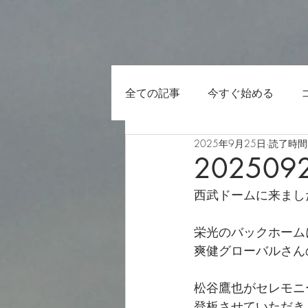
全ての記事
今すぐ始める
2025年9月25日
読了時間:
202509
西武ドームに来まし
栄光のバックホーム
爽健グローバルさん
松谷鷹也がセレモニ
登板させていただき