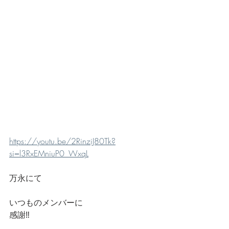
https://youtu.be/2RinziJ80Tk?
si=l3RxEMniuP0_WxqL
万永にて
いつものメンバーに
感謝‼️