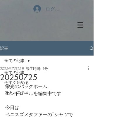
ログイン
記事
全ての記事
2025年7月25日
読了時間: 1分
全ての記事
20250725
今すぐ始める
栄光のバックホーム
コミュニティ
エンドロールを編集中です
今日は
ベニスズメタファーのTシャツで