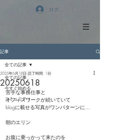
ログイン
記事
全ての記事
2025年6月18日
読了時間: 1分
全ての記事
20250618
今すぐ始める
苦手な事務仕事と
コミュニティ
オフィスワークが続いていて
blogに載せる写真がワンパターンに…
朝のエリン
お腹に乗っかって来たのを