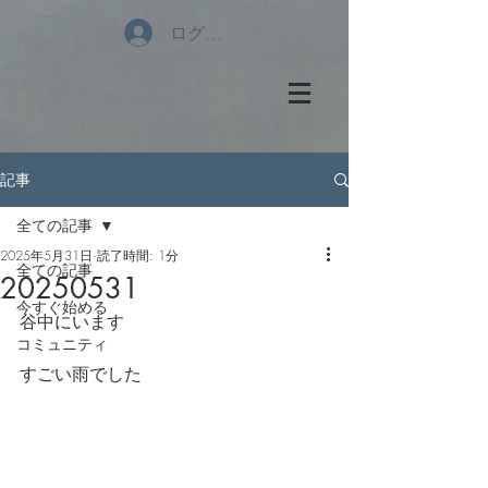
ログイン
記事
全ての記事
2025年5月31日
読了時間: 1分
全ての記事
20250531
今すぐ始める
谷中にいます
コミュニティ
すごい雨でした