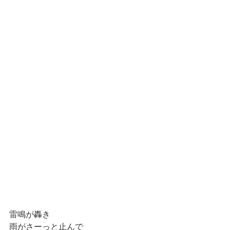
雷鳴が轟き
雨がさーっと止んで