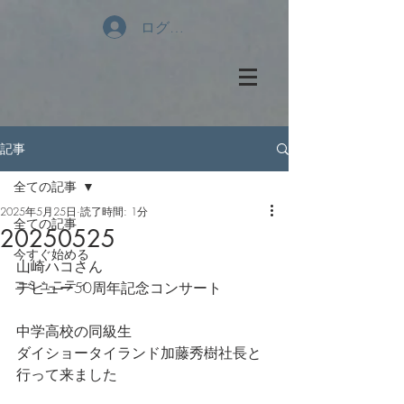
ログイン
記事
全ての記事
2025年5月25日
読了時間: 1分
全ての記事
20250525
今すぐ始める
山崎ハコさん
コミュニティ
デビュー50周年記念コンサート
中学高校の同級生
ダイショータイランド加藤秀樹社長と
行って来ました