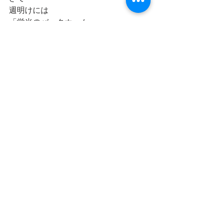
週明けには
「栄光のバックホーム」
大切なミッションがあります
出張に備えて
いまから準備します
今出来ることを懸命に‼️
最新記事
すべて表示