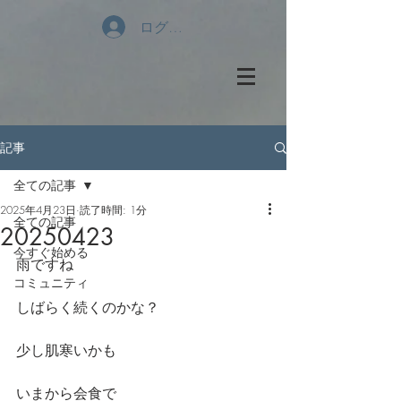
ログイン
記事
全ての記事
2025年4月23日
読了時間: 1分
全ての記事
20250423
今すぐ始める
雨ですね
コミュニティ
しばらく続くのかな？
少し肌寒いかも
いまから会食で