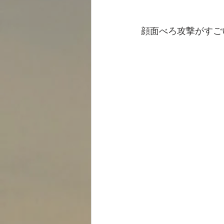
顔面べろ攻撃がすご