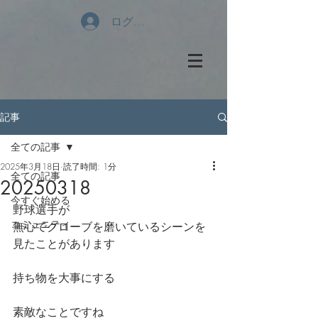
ログイン
記事
全ての記事
2025年3月18日
読了時間: 1分
全ての記事
20250318
今すぐ始める
野球選手が
コミュニティ
無心でグローブを磨いているシーンを
見たことがあります
持ち物を大事にする
素敵なことですね