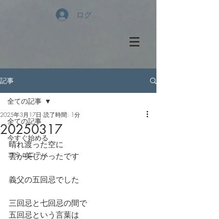
ログイン
記事
全ての記事
2025年3月17日
読了時間: 1分
全ての記事
20250317
今すぐ始める
晴れ渡った空に
コミュニティ
雲が美しかったです
義父の五回忌でした
三回忌と七回忌の間で
五回忌という言葉は