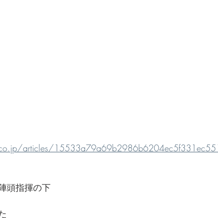
o.co.jp/articles/15533a79a69b2986b6204ec5f331ec55
陣頭指揮の下
た