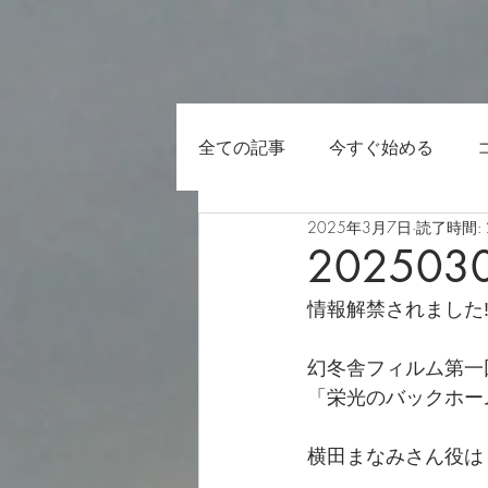
全ての記事
今すぐ始める
2025年3月7日
読了時間: 
202503
情報解禁されました‼
幻冬舎フィルム第一
「栄光のバックホー
横田まなみさん役は　