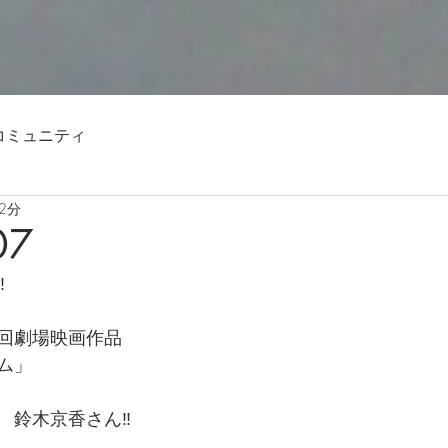
コミュニティ
2分
07
️
回劇場映画作品
ム」
鈴木京香さん‼️