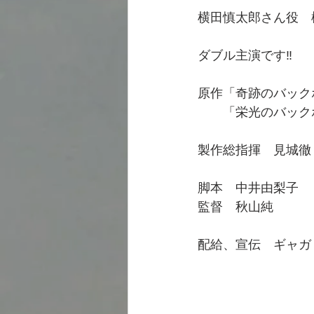
横田慎太郎さん役　松
ダブル主演です‼️
原作「奇跡のバック
　　「栄光のバック
製作総指揮　見城徹
脚本　中井由梨子
監督　秋山純
配給、宣伝　ギャガ