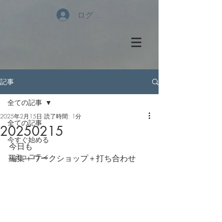
ログイン
記事
全ての記事
2025年2月15日
読了時間: 1分
全ての記事
20250215
今すぐ始める
今日も
コミュニティ
編集＋ワークショップ＋打ち合わせ